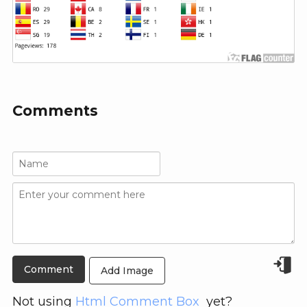
Comments
Add Image
Not using
Html Comment Box
yet?