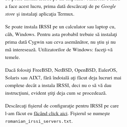
a face acest lucru, prima dată descărcaţi de pe
Google
store
şi instalaţi aplicaţia Termux.
Se poate instala IRSSI pe un calculator sau laptop cu,
câh, Windows. Pentru asta probabil trebuie să instalaţi
prima dată Cygwin sau ceva asemănător, nu ştiu şi nu
mă interesează. Utilizatorilor de Windows: faceţi-vă
temele.
Dacă folosiţi FreeBSD, NetBSD, OpenBSD, EulerOS,
Solaris sau AIX7, fără îndoială aţi făcut deja lucruri mai
complexe decât a instala IRSSI, deci nu o să vă dau
instrucţiuni, evident ştiţi deja cum se procedează.
Descărcaţi fişierul de configuraţie pentru IRSSI pe care
l-am făcut eu
făcând click aici
. Fişierul se numeşte
.
romanian_irssi_servers.txt